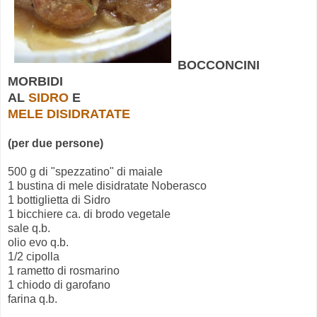
BOCCONCINI
MORBIDI
AL
SIDRO
E
MELE DISIDRATATE
(per due persone)
500 g di "spezzatino" di maiale
1 bustina di mele disidratate Noberasco
1 bottiglietta di Sidro
1 bicchiere ca. di brodo vegetale
sale q.b.
olio evo q.b.
1/2 cipolla
1 rametto di rosmarino
1 chiodo di garofano
farina q.b.