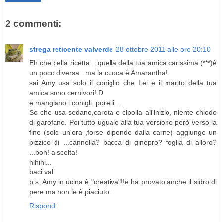
2 commenti:
strega reticente valverde
28 ottobre 2011 alle ore 20:10
Eh che bella ricetta... quella della tua amica carissima (***)è
un poco diversa...ma la cuoca è Amarantha!
sai Amy usa solo il coniglio che Lei e il marito della tua
amica sono cernivori!:D
e mangiano i conigli..porelli...
So che usa sedano,carota e cipolla all'inizio, niente chiodo
di garofano. Poi tutto uguale alla tua versione però verso la
fine (solo un'ora ,forse dipende dalla carne) aggiunge un
pizzico di ...cannella? bacca di ginepro? foglia di alloro?
...boh! a scelta!
hihihi...
baci val
p.s. Amy in ucina è "creativa"!!e ha provato anche il sidro di
pere ma non le è piaciuto...
Rispondi