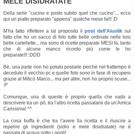
MELE DISIDRATATE
Della serie "cucino e posto subito quel che cucino"... ecco
qui un piatto preparato "appena" qualche mese fa!!! :D
M'ha fatto riflettere a tal proposito il
post dell'Aiuolik
sul
fatto che ho un sacco di foto tutte belle ordinate nelle loro
belle cartellette... ma sono di ricette preparate MESI fa, tanto
che di alcune manco ricordo più come le ho
preparate!!! :DDD
Bè, una parte non ho potuto postarle perchè nel frattempo è
deceduto il vecchio pc e quelle foto sono in fase di recupero
grazie al Mitico Marco... ma per altre, non ho proprio scuse...
:P
Comunque, una di queste è proprio quella che vado a
descrivere tra un pò, tra l'altro ricetta passatami da un'Amica
Carissima! ^^
La cosa buffa è che tra l'avere lla ricetta e il riuscire a
reperire gli ingredienti (sidro e mele disidratate) ne è
passata di acqua sotto i ponti!